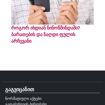
როგორ იხდიან ნინოწმინდაში?
ბარათების და ნაღდი ფულის
არჩევანი
გაგვიცანით
ნორმატიული აქტები
გადაბეჭდვის პირობები