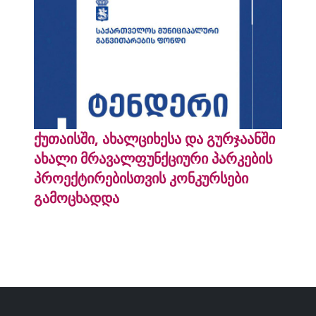
ქუთაისში, ახალციხესა და გურჯაანში
ახალი მრავალფუნქციური პარკების
პროექტირებისთვის კონკურსები
გამოცხადდა