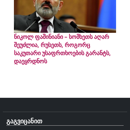
ნიკოლ ფაშინიანი – სომხეთს აღარ
შეუძლია, რუსეთს, როგორც
საკუთარი უსაფრთხოების გარანტს,
დაეყრდნოს
გაგვიცანით