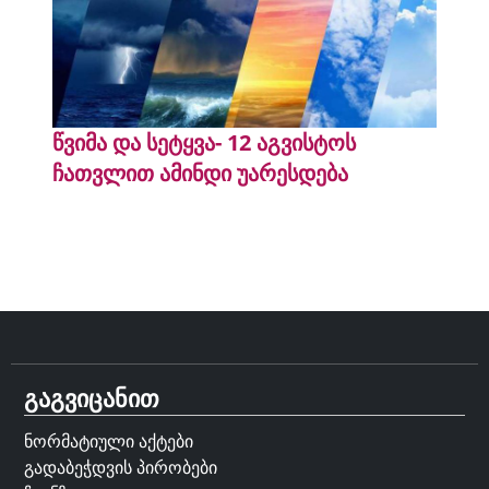
წვიმა და სეტყვა- 12 აგვისტოს
ჩათვლით ამინდი უარესდება
გაგვიცანით
ნორმატიული აქტები
გადაბეჭდვის პირობები