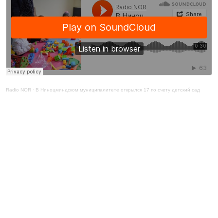
Radio NOR
·
В Ниноцминдском муниципалитете открылся 17 по счету детский сад