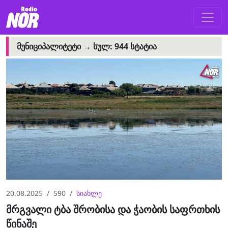
ᲛᲣᲜᲘᲪᲘᲞᲐᲚᲘᲢᲔᲢᲘ →
ᲡᲣᲚ: 944 ᲡᲢᲐᲢᲘᲐ
20.08.2025
590
სიახლე
მრგვალი ტბა შრობისა და ჭაობის საფრთხის
წინაშე