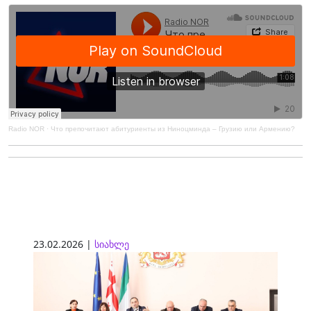
Radio NOR
·
Что препочитают абитуриенты из Ниноцминда – Грузию или Армению?
23.02.2026 |
სიახლე