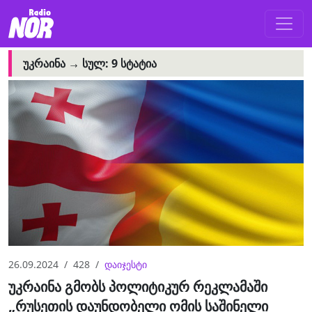
ᲣᲙᲠᲐᲘᲜᲐ →
ᲡᲣᲚ: 9 ᲡᲢᲐᲢᲘᲐ
26.09.2024
428
დაიჯესტი
უკრაინა გმობს პოლიტიკურ რეკლამაში
„რუსეთის დაუნდობელი ომის საშინელი