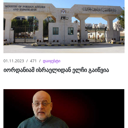
01.11.2023
471
დაიჯესტი
იორდანიამ ისრაელიდან ელჩი გაიწვია