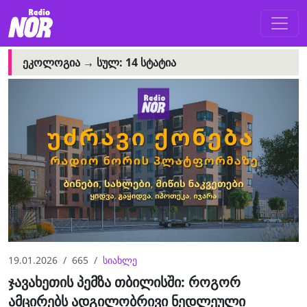
ᲔᲙᲝᲚᲝᲒᲘᲐ →
ᲡᲣᲚ: 14 ᲡᲢᲐᲢᲘᲐ
19.01.2026
665
სიახლე
ჯავახეთის პემზა თბილისში: როგორ
ამცირებს ადგილობრივი ნედლეული